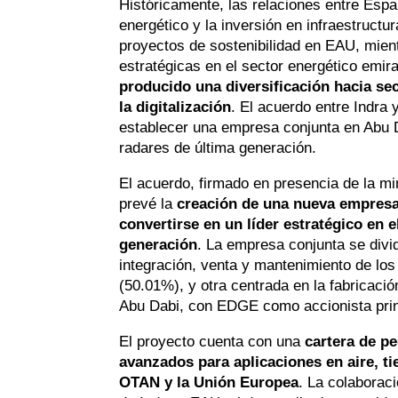
Históricamente, las relaciones entre Es
energético y la inversión en infraestruc
proyectos de sostenibilidad en EAU, mie
estratégicas en el sector energético emir
producido una diversificación hacia se
la digitalización
. El acuerdo entre Indra
establecer una empresa conjunta en Abu D
radares de última generación.
El acuerdo, firmado en presencia de la m
prevé la
creación de una nueva empre
convertirse en un líder estratégico en e
generación
. La empresa conjunta se divi
integración, venta y mantenimiento de los
(50.01%), y otra centrada en la fabricaci
Abu Dabi, con EDGE como accionista prin
El proyecto cuenta con una
cartera de p
avanzados para aplicaciones en aire, ti
OTAN y la Unión Europea
. La colaboraci