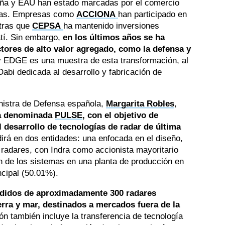
paña y EAU han estado marcadas por el comercio
turas. Empresas como
ACCIONA
han participado en
ntras que
CEPSA
ha mantenido inversiones
atí. Sin embargo,
en los últimos años se ha
ctores de alto valor agregado, como la defensa y
 y EDGE es una muestra de esta transformación, al
abi dedicada al desarrollo y fabricación de
inistra de Defensa española,
Margarita Robles
,
sa denominada
PULSE
, con el objetivo de
l desarrollo de tecnologías de radar de última
dirá en dos entidades: una enfocada en el diseño,
 radares, con Indra como accionista mayoritario
ón de los sistemas en una planta de producción en
cipal (50.01%).
edidos de aproximadamente 300 radares
erra y mar, destinados a mercados fuera de la
ón también incluye la transferencia de tecnología