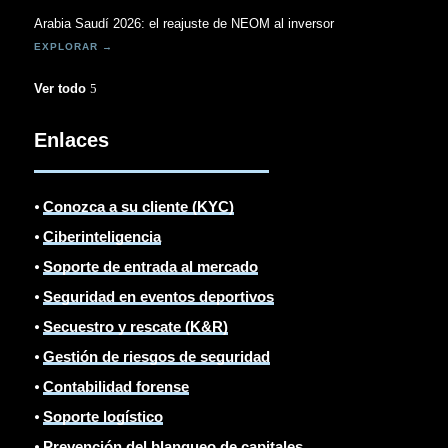
Arabia Saudí 2026: el reajuste de NEOM al inversor
Ver todo
Enlaces
⦁
Conozca a su cliente (KYC)
⦁
Ciberinteligencia
⦁
Soporte de entrada al mercado
⦁
Seguridad en eventos deportivos
⦁
Secuestro y rescate (K&R)
⦁
Gestión de riesgos de seguridad
⦁
Contabilidad forense
⦁
Soporte logístico
⦁
Prevención del blanqueo de capitales