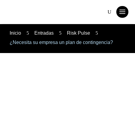
Inicio
5
Entradas
5
Risk Pulse
5
¿Necesita su empresa un plan de contingencia?