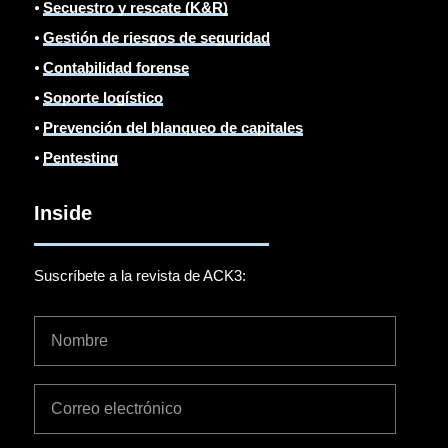
⦁
Secuestro y rescate (K&R)
⦁
Gestión de riesgos de seguridad
⦁
Contabilidad forense
⦁
Soporte logístico
⦁
Prevención del blanqueo de capitales
⦁
Pentesting
Inside
Suscríbete a la revista de ACK3: