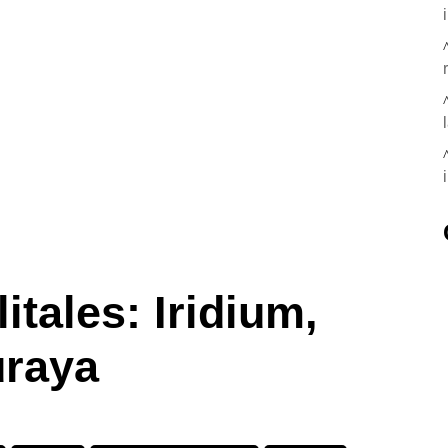
itales: Iridium,
uraya