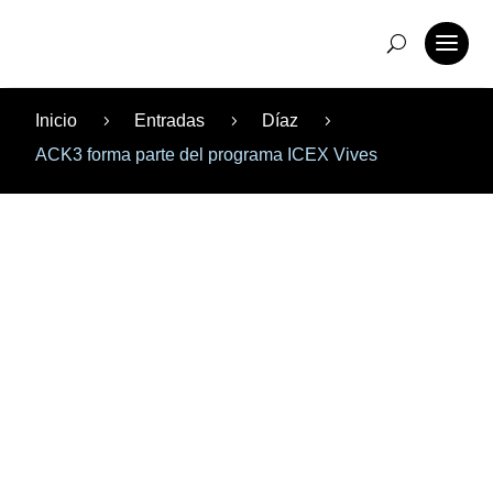
Inicio
Entradas
Díaz
5
5
5
ACK3 forma parte del programa ICEX Vives