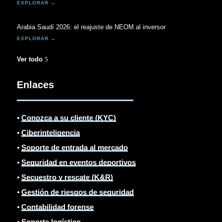
Arabia Saudí 2026: el reajuste de NEOM al inversor
Ver todo
Enlaces
⦁
Conozca a su cliente (KYC)
⦁
Ciberinteligencia
⦁
Soporte de entrada al mercado
⦁
Seguridad en eventos deportivos
⦁
Secuestro y rescate (K&R)
⦁
Gestión de riesgos de seguridad
⦁
Contabilidad forense
⦁
Soporte logístico