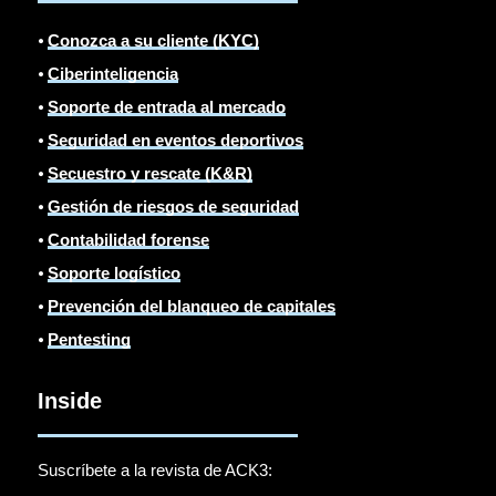
⦁
Conozca a su cliente (KYC)
⦁
Ciberinteligencia
⦁
Soporte de entrada al mercado
⦁
Seguridad en eventos deportivos
⦁
Secuestro y rescate (K&R)
⦁
Gestión de riesgos de seguridad
⦁
Contabilidad forense
⦁
Soporte logístico
⦁
Prevención del blanqueo de capitales
⦁
Pentesting
Inside
Suscríbete a la revista de ACK3: