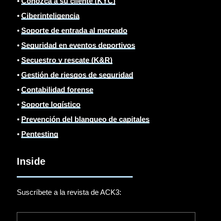
⦁
Conozca a su cliente (KYC)
⦁
Ciberinteligencia
⦁
Soporte de entrada al mercado
⦁
Seguridad en eventos deportivos
⦁
Secuestro y rescate (K&R)
⦁
Gestión de riesgos de seguridad
⦁
Contabilidad forense
⦁
Soporte logístico
⦁
Prevención del blanqueo de capitales
⦁
Pentesting
Inside
Suscríbete a la revista de ACK3: