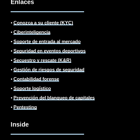
Enlaces
⦁
Conozca a su cliente (KYC)
⦁
Ciberinteligencia
⦁
Soporte de entrada al mercado
⦁
Seguridad en eventos deportivos
⦁
Secuestro y rescate (K&R)
⦁
Gestión de riesgos de seguridad
⦁
Contabilidad forense
⦁
Soporte logístico
⦁
Prevención del blanqueo de capitales
⦁
Pentesting
Inside