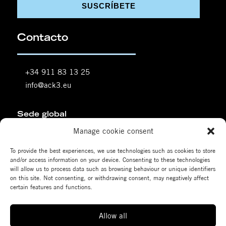
SUSCRÍBETE
Contacto
+34 911 83 13 25
info@ack3.eu
Sede global
Manage cookie consent
Torre de Cristal (CTBA)
Paseo de la Castellana, 259 C, 28046 Madrid,
To provide the best experiences, we use technologies such as cookies to store
España
and/or access information on your device. Consenting to these technologies
will allow us to process data such as browsing behaviour or unique identifiers
on this site. Not consenting, or withdrawing consent, may negatively affect
certain features and functions.
¡Únete a la comunidad ACK3!
Allow all