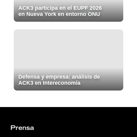
ACK3 participa en el EUPF 2026
en Nueva York en entorno ONU
Defensa y empresa: análisis de
ACK3 en Intereconomía
Prensa