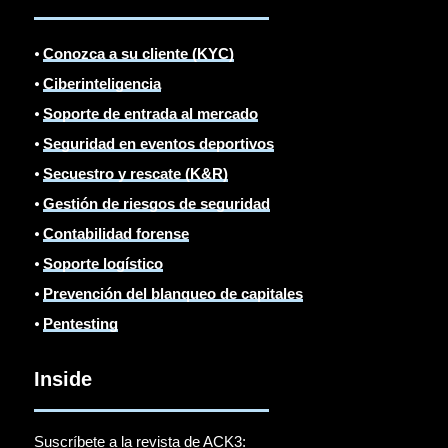
⦁
Conozca a su cliente (KYC)
⦁
Ciberinteligencia
⦁
Soporte de entrada al mercado
⦁
Seguridad en eventos deportivos
⦁
Secuestro y rescate (K&R)
⦁
Gestión de riesgos de seguridad
⦁
Contabilidad forense
⦁
Soporte logístico
⦁
Prevención del blanqueo de capitales
⦁
Pentesting
Inside
Suscríbete a la revista de ACK3: