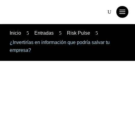
Inicio
5
Entradas
5
Risk Pulse
5
¿Invertirías en información que podría salvar tu
empresa?