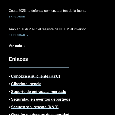
Ceuta 2026: la defensa comienza antes de la fuerza
Arabia Saudí 2026: el reajuste de NEOM al inversor
Ver todo
Enlaces
⦁
Conozca a su cliente (KYC)
⦁
Ciberinteligencia
⦁
Soporte de entrada al mercado
⦁
Seguridad en eventos deportivos
⦁
Secuestro y rescate (K&R)
⦁
Gestión de riesgos de seguridad