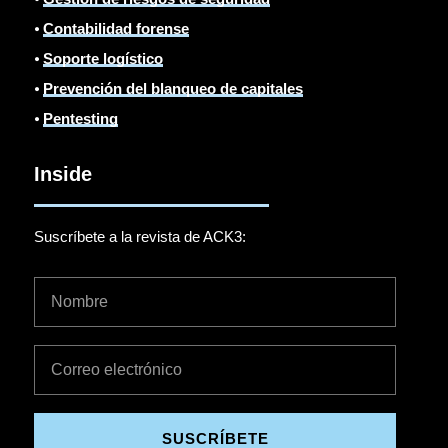
⦁
Contabilidad forense
⦁
Soporte logístico
⦁
Prevención del blanqueo de capitales
⦁
Pentesting
Inside
Suscríbete a la revista de ACK3:
SUSCRÍBETE